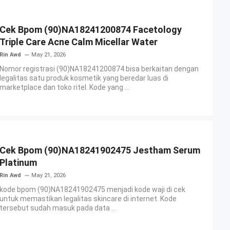
Cek Bpom (90)NA18241200874 Facetology
Triple Care Acne Calm Micellar Water
Rin Awd
May 21, 2026
Nomor registrasi (90)NA18241200874 bisa berkaitan dengan
legalitas satu produk kosmetik yang beredar luas di
marketplace dan toko ritel. Kode yang ...
Cek Bpom (90)NA18241902475 Jestham Serum
Platinum
Rin Awd
May 21, 2026
kode bpom (90)NA18241902475 menjadi kode waji di cek
untuk memastikan legalitas skincare di internet. Kode
tersebut sudah masuk pada data ...