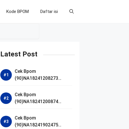
Kode BPOM
Daftar isi
Latest Post
Cek Bpom
(90)NA18241208273
Makarizo Barber Daily
Bright Radiance Face
Cek Bpom
Wash
(90)NA18241200874
Facetology Triple Care
Acne Calm Micellar Water
Cek Bpom
(90)NA18241902475