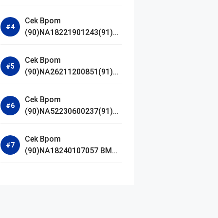
Jestham Serum Platinum
Cek Bpom
(90)NA18221901243(91)25
0418 Hanasui Power Bright
Serum
Cek Bpom
(90)NA26211200851(91)24
0924 SKIN1004
Madagascar Centella
Cek Bpom
Ampoule Foam
(90)NA52230600237(91)09
1126 Afnan 9 AM Dive Eau
De Parfum
Cek Bpom
(90)NA18240107057 BMG
Day Lotion Brightening