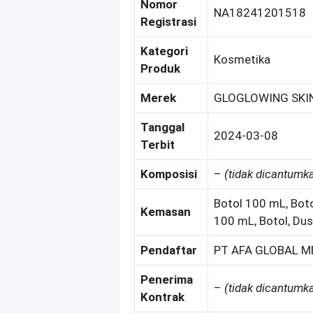
Nomor
NA18241201518
Registrasi
Kategori
Kosmetika
Produk
Merek
GLOGLOWING SKI
Tanggal
2024-03-08
Terbit
Komposisi
–
(tidak dicantumk
Botol 100 mL, Boto
Kemasan
100 mL, Botol, Dus
Pendaftar
PT AFA GLOBAL M
Penerima
–
(tidak dicantumk
Kontrak