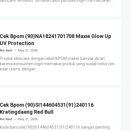
skincare tersebut. dimana calon pembeli ingin memastikan ...
Cek Bpom (90)NA18241701708 Maxie Glow Up
UV Protection
Rin Awd
May 21, 2026
Produk skincare dengan label BPOM makin banyak dicari
karena konsumen ingin memakai produk yang sudah lolos izin
edar resmi. dengan ...
Cek Bpom (90)SI144604531(91)240116
Kratingdaeng Red Bull
Rin Awd
May 21, 2026
Kode barcode (90)SI144604531(91)240116 sangat penting