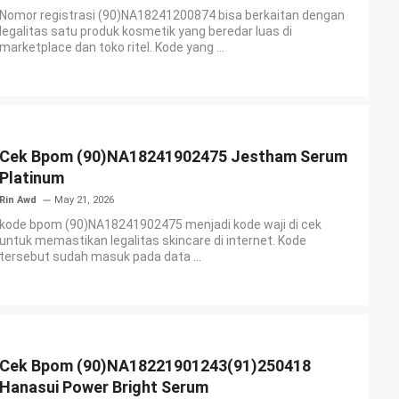
Nomor registrasi (90)NA18241200874 bisa berkaitan dengan
legalitas satu produk kosmetik yang beredar luas di
marketplace dan toko ritel. Kode yang ...
Cek Bpom (90)NA18241902475 Jestham Serum
Platinum
Rin Awd
May 21, 2026
kode bpom (90)NA18241902475 menjadi kode waji di cek
untuk memastikan legalitas skincare di internet. Kode
tersebut sudah masuk pada data ...
Cek Bpom (90)NA18221901243(91)250418
Hanasui Power Bright Serum