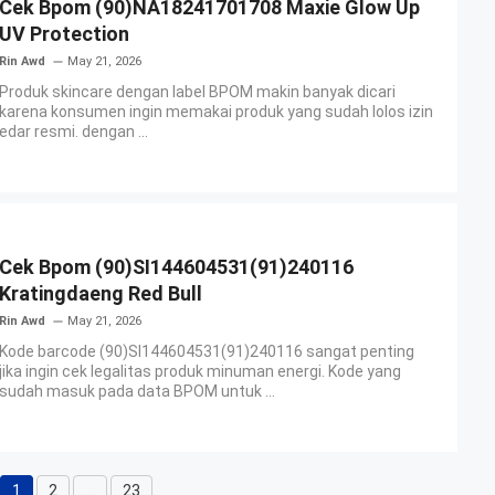
Cek Bpom (90)NA18241701708 Maxie Glow Up
UV Protection
Rin Awd
May 21, 2026
Produk skincare dengan label BPOM makin banyak dicari
karena konsumen ingin memakai produk yang sudah lolos izin
edar resmi. dengan ...
Cek Bpom (90)SI144604531(91)240116
Kratingdaeng Red Bull
Rin Awd
May 21, 2026
Kode barcode (90)SI144604531(91)240116 sangat penting
jika ingin cek legalitas produk minuman energi. Kode yang
sudah masuk pada data BPOM untuk ...
1
2
…
23