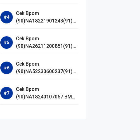
Jestham Serum Platinum
Cek Bpom
(90)NA18221901243(91)25
0418 Hanasui Power Bright
Serum
Cek Bpom
(90)NA26211200851(91)24
0924 SKIN1004
Madagascar Centella
Cek Bpom
Ampoule Foam
(90)NA52230600237(91)09
1126 Afnan 9 AM Dive Eau
De Parfum
Cek Bpom
(90)NA18240107057 BMG
Day Lotion Brightening