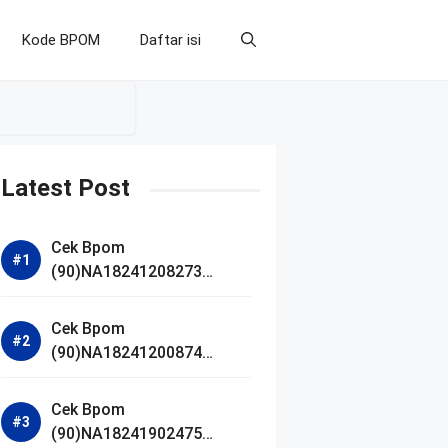
Kode BPOM
Daftar isi
Latest Post
Cek Bpom
(90)NA18241208273
Makarizo Barber Daily
Bright Radiance Face
Cek Bpom
Wash
(90)NA18241200874
Facetology Triple Care
Acne Calm Micellar Water
Cek Bpom
(90)NA18241902475