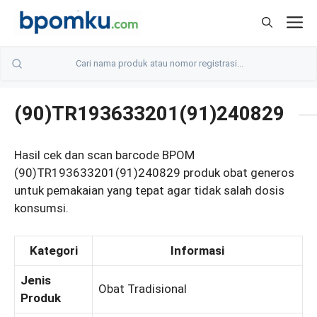
Skip
M
to
content
(90)TR193633201(91)240829
Hasil cek dan scan barcode BPOM
(90)TR193633201(91)240829 produk obat generos
untuk pemakaian yang tepat agar tidak salah dosis
konsumsi.
Kategori
Informasi
Jenis
Obat Tradisional
Produk