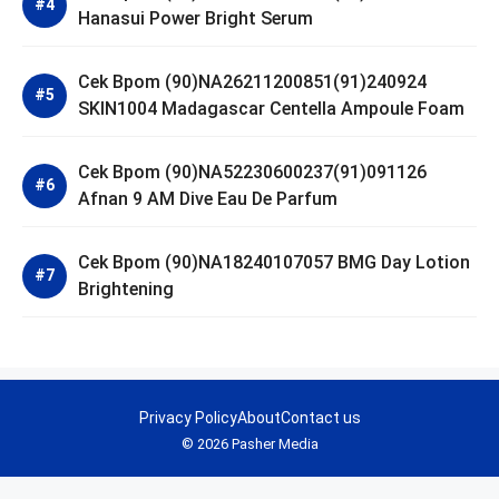
Hanasui Power Bright Serum
Cek Bpom (90)NA26211200851(91)240924
SKIN1004 Madagascar Centella Ampoule Foam
Cek Bpom (90)NA52230600237(91)091126
Afnan 9 AM Dive Eau De Parfum
Cek Bpom (90)NA18240107057 BMG Day Lotion
Brightening
Privacy Policy
About
Contact us
© 2026 Pasher Media