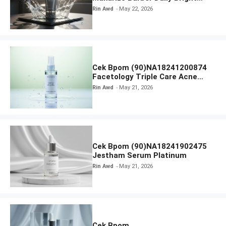
Radiance Face Wash
Rin Awd
May 22, 2026
Cek Bpom (90)NA18241200874
Facetology Triple Care Acne
Calm Micellar Water
Rin Awd
May 21, 2026
Cek Bpom (90)NA18241902475
Jestham Serum Platinum
Rin Awd
May 21, 2026
Cek Bpom