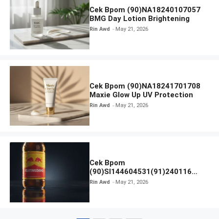
Cek Bpom (90)NA18240107057
BMG Day Lotion Brightening
Rin Awd
May 21, 2026
Cek Bpom (90)NA18241701708
Maxie Glow Up UV Protection
Rin Awd
May 21, 2026
Cek Bpom
(90)SI144604531(91)240116
Kratingdaeng Red Bull
Rin Awd
May 21, 2026