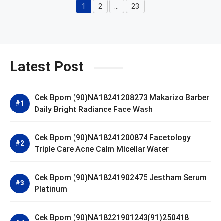
1
2
…
23
Page
Page
Page
Latest Post
Cek Bpom (90)NA18241208273 Makarizo Barber
Daily Bright Radiance Face Wash
Cek Bpom (90)NA18241200874 Facetology
Triple Care Acne Calm Micellar Water
Cek Bpom (90)NA18241902475 Jestham Serum
Platinum
Cek Bpom (90)NA18221901243(91)250418