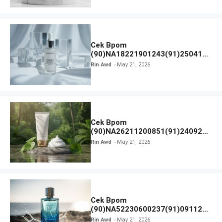
Cek Bpom
(90)NA18221901243(91)250418
Hanasui Power Bright Serum
Rin Awd
May 21, 2026
Cek Bpom
(90)NA26211200851(91)240924
SKIN1004 Madagascar Centella
Rin Awd
May 21, 2026
Ampoule Foam
Cek Bpom
(90)NA52230600237(91)091126
Afnan 9 AM Dive Eau De Parfum
Rin Awd
May 21, 2026