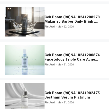
Cek Bpom (90)NA18241208273
Makarizo Barber Daily Bright
Radiance Face Wash
Rin Awd
May 22, 2026
Cek Bpom (90)NA18241200874
Facetology Triple Care Acne
Calm Micellar Water
Rin Awd
May 21, 2026
Cek Bpom (90)NA18241902475
Jestham Serum Platinum
Rin Awd
May 21, 2026