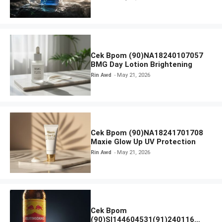
Cek Bpom (90)NA18240107057
BMG Day Lotion Brightening
Rin Awd
May 21, 2026
Cek Bpom (90)NA18241701708
Maxie Glow Up UV Protection
Rin Awd
May 21, 2026
Cek Bpom
(90)SI144604531(91)240116