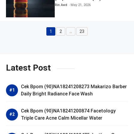
Kratingdaeng Red Bull
Rin Awd
May 21, 2026
1
2
…
23
Page
Page
Page
Latest Post
Cek Bpom (90)NA18241208273 Makarizo Barber
Daily Bright Radiance Face Wash
Cek Bpom (90)NA18241200874 Facetology
Triple Care Acne Calm Micellar Water