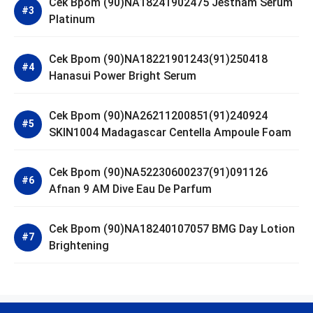
Cek Bpom (90)NA18241902475 Jestham Serum
Platinum
Cek Bpom (90)NA18221901243(91)250418
Hanasui Power Bright Serum
Cek Bpom (90)NA26211200851(91)240924
SKIN1004 Madagascar Centella Ampoule Foam
Cek Bpom (90)NA52230600237(91)091126
Afnan 9 AM Dive Eau De Parfum
Cek Bpom (90)NA18240107057 BMG Day Lotion
Brightening