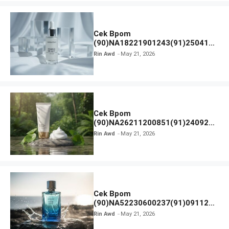
Cek Bpom
(90)NA18221901243(91)250418
Hanasui Power Bright Serum
Rin Awd
May 21, 2026
Cek Bpom
(90)NA26211200851(91)240924
SKIN1004 Madagascar Centella
Rin Awd
May 21, 2026
Ampoule Foam
Cek Bpom
(90)NA52230600237(91)091126
Afnan 9 AM Dive Eau De Parfum
Rin Awd
May 21, 2026