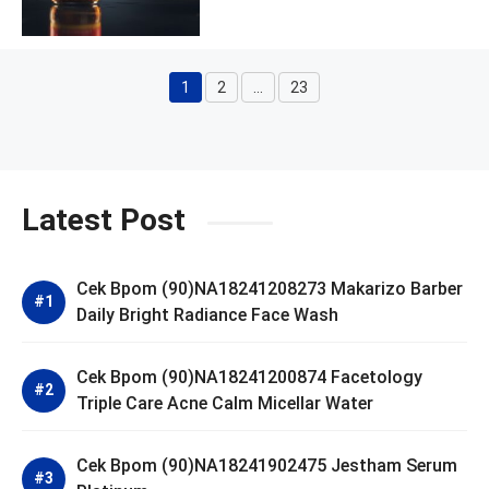
1
2
…
23
Page
Page
Page
Latest Post
Cek Bpom (90)NA18241208273 Makarizo Barber
Daily Bright Radiance Face Wash
Cek Bpom (90)NA18241200874 Facetology
Triple Care Acne Calm Micellar Water
Cek Bpom (90)NA18241902475 Jestham Serum