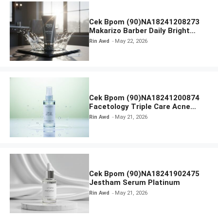
Cek Bpom (90)NA18241208273
Makarizo Barber Daily Bright
Radiance Face Wash
Rin Awd
May 22, 2026
Cek Bpom (90)NA18241200874
Facetology Triple Care Acne
Calm Micellar Water
Rin Awd
May 21, 2026
Cek Bpom (90)NA18241902475
Jestham Serum Platinum
Rin Awd
May 21, 2026