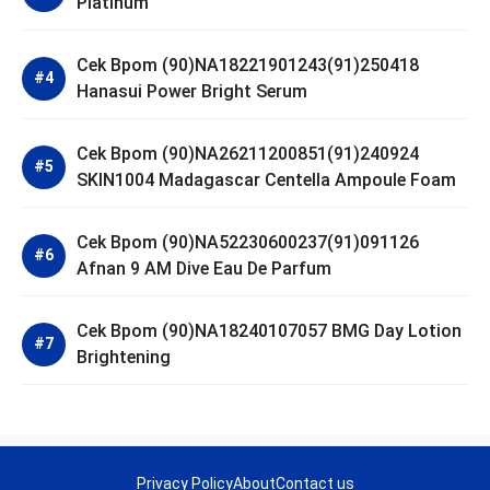
Platinum
Cek Bpom (90)NA18221901243(91)250418
Hanasui Power Bright Serum
Cek Bpom (90)NA26211200851(91)240924
SKIN1004 Madagascar Centella Ampoule Foam
Cek Bpom (90)NA52230600237(91)091126
Afnan 9 AM Dive Eau De Parfum
Cek Bpom (90)NA18240107057 BMG Day Lotion
Brightening
Privacy Policy
About
Contact us