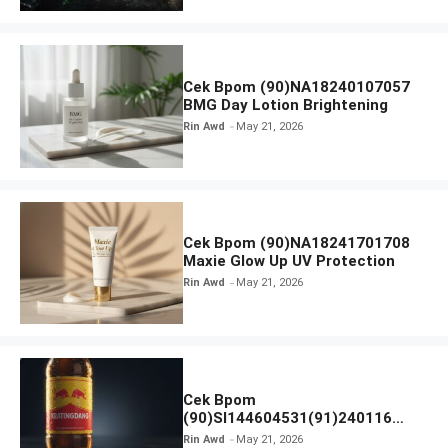
Cek Bpom (90)NA18240107057
BMG Day Lotion Brightening
Rin Awd
May 21, 2026
Cek Bpom (90)NA18241701708
Maxie Glow Up UV Protection
Rin Awd
May 21, 2026
Cek Bpom
(90)SI144604531(91)240116
Kratingdaeng Red Bull
Rin Awd
May 21, 2026