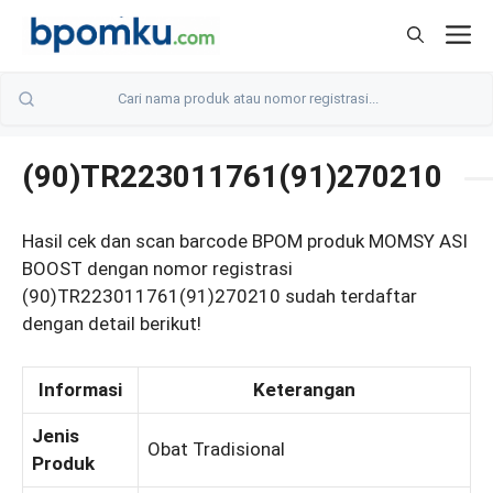
Skip
M
to
content
(90)TR223011761(91)270210
Hasil cek dan scan barcode BPOM produk MOMSY ASI
BOOST dengan nomor registrasi
(90)TR223011761(91)270210 sudah terdaftar
dengan detail berikut!
Informasi
Keterangan
Jenis
Obat Tradisional
Produk