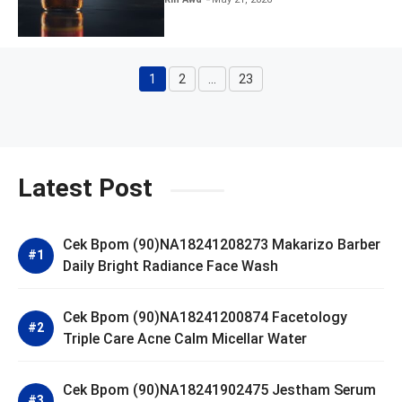
1
2
…
23
Page
Page
Page
Latest Post
Cek Bpom (90)NA18241208273 Makarizo Barber
Daily Bright Radiance Face Wash
Cek Bpom (90)NA18241200874 Facetology
Triple Care Acne Calm Micellar Water
Cek Bpom (90)NA18241902475 Jestham Serum