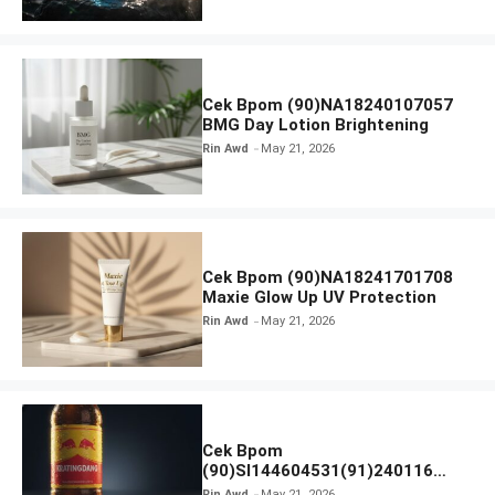
Cek Bpom (90)NA18240107057
BMG Day Lotion Brightening
Rin Awd
May 21, 2026
Cek Bpom (90)NA18241701708
Maxie Glow Up UV Protection
Rin Awd
May 21, 2026
Cek Bpom
(90)SI144604531(91)240116
Kratingdaeng Red Bull
Rin Awd
May 21, 2026