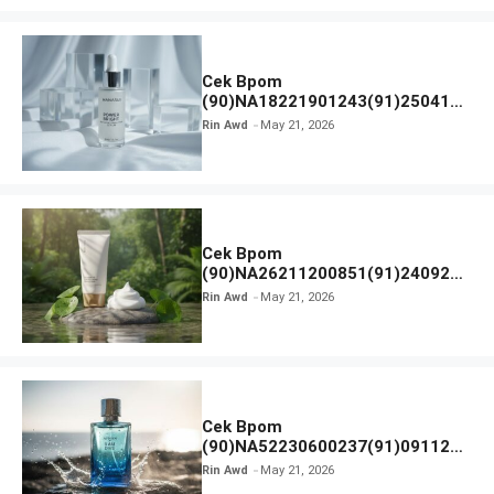
Cek Bpom
(90)NA18221901243(91)250418
Hanasui Power Bright Serum
Rin Awd
May 21, 2026
Cek Bpom
(90)NA26211200851(91)240924
SKIN1004 Madagascar Centella
Rin Awd
May 21, 2026
Ampoule Foam
Cek Bpom
(90)NA52230600237(91)091126
Afnan 9 AM Dive Eau De Parfum
Rin Awd
May 21, 2026