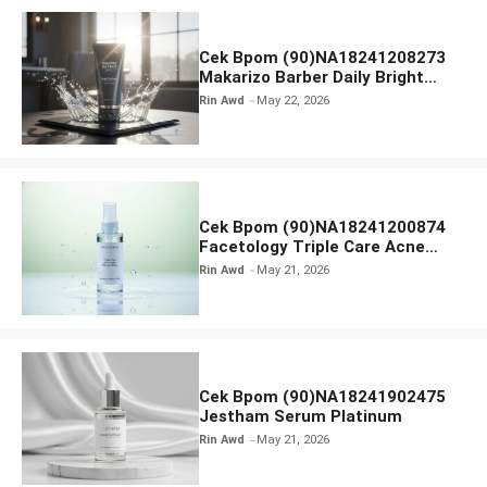
Cek Bpom (90)NA18241208273
Makarizo Barber Daily Bright
Radiance Face Wash
Rin Awd
May 22, 2026
Cek Bpom (90)NA18241200874
Facetology Triple Care Acne
Calm Micellar Water
Rin Awd
May 21, 2026
Cek Bpom (90)NA18241902475
Jestham Serum Platinum
Rin Awd
May 21, 2026