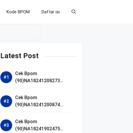
Kode BPOM
Daftar isi
Latest Post
Cek Bpom
(90)NA18241208273
Makarizo Barber Daily
Bright Radiance Face
Cek Bpom
Wash
(90)NA18241200874
Facetology Triple Care
Acne Calm Micellar Water
Cek Bpom
(90)NA18241902475