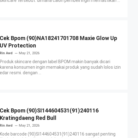
skincare tersebut. dimana calon pembeli ingin memastikan ...
Cek Bpom (90)NA18241701708 Maxie Glow Up
UV Protection
Rin Awd
May 21, 2026
Produk skincare dengan label BPOM makin banyak dicari
karena konsumen ingin memakai produk yang sudah lolos izin
edar resmi. dengan ...
Cek Bpom (90)SI144604531(91)240116
Kratingdaeng Red Bull
Rin Awd
May 21, 2026
Kode barcode (90)SI144604531(91)240116 sangat penting