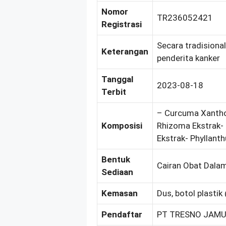
Nomor
TR236052421
Registrasi
Secara tradision
Keterangan
penderita kanker
Tanggal
2023-08-18
Terbit
– Curcuma Xantho
Komposisi
Rhizoma Ekstrak- 
Ekstrak- Phyllanth
Bentuk
Cairan Obat Dala
Sediaan
Kemasan
Dus, botol plasti
Pendaftar
PT TRESNO JAMU