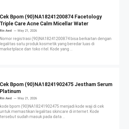
Cek Bpom (90)NA18241200874 Facetology
Triple Care Acne Calm Micellar Water
Rin Awd
May 21, 2026
Nomor registrasi (90)NA18241200874 bisa berkaitan dengan
legalitas satu produk kosmetik yang beredar luas di
marketplace dan toko ritel. Kode yang ...
Cek Bpom (90)NA18241902475 Jestham Serum
Platinum
Rin Awd
May 21, 2026
kode bpom (90)NA18241902475 menjadi kode waji di cek
untuk memastikan legalitas skincare di internet. Kode
tersebut sudah masuk pada data ...