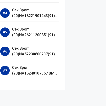
Jestham Serum Platinum
Cek Bpom
(90)NA18221901243(91)25
0418 Hanasui Power Bright
Serum
Cek Bpom
(90)NA26211200851(91)24
0924 SKIN1004
Madagascar Centella
Cek Bpom
Ampoule Foam
(90)NA52230600237(91)09
1126 Afnan 9 AM Dive Eau
De Parfum
Cek Bpom
(90)NA18240107057 BMG
Day Lotion Brightening