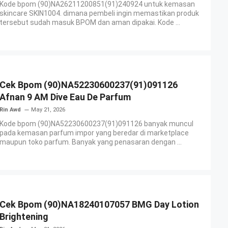
Kode bpom (90)NA26211200851(91)240924 untuk kemasan
skincare SKIN1004. dimana pembeli ingin memastikan produk
tersebut sudah masuk BPOM dan aman dipakai. Kode ...
Cek Bpom (90)NA52230600237(91)091126
Afnan 9 AM Dive Eau De Parfum
Rin Awd
May 21, 2026
Kode bpom (90)NA52230600237(91)091126 banyak muncul
pada kemasan parfum impor yang beredar di marketplace
maupun toko parfum. Banyak yang penasaran dengan ...
Cek Bpom (90)NA18240107057 BMG Day Lotion
Brightening