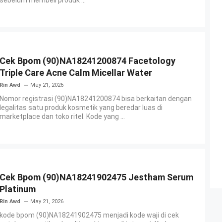
sebelum membeli produk ...
Cek Bpom (90)NA18241200874 Facetology
Triple Care Acne Calm Micellar Water
Rin Awd
May 21, 2026
Nomor registrasi (90)NA18241200874 bisa berkaitan dengan
legalitas satu produk kosmetik yang beredar luas di
marketplace dan toko ritel. Kode yang ...
Cek Bpom (90)NA18241902475 Jestham Serum
Platinum
Rin Awd
May 21, 2026
kode bpom (90)NA18241902475 menjadi kode waji di cek