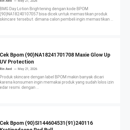
Rin Awd
May 21, 2026
BMG Day Lotion Brightening dengan kode BPOM
(90)NA18240107057 bisa dicek untuk memastikan produk
skincare tersebut. dimana calon pembeli ingin memastikan ...
Cek Bpom (90)NA18241701708 Maxie Glow Up
UV Protection
Rin Awd
May 21, 2026
Produk skincare dengan label BPOM makin banyak dicari
karena konsumen ingin memakai produk yang sudah lolos izin
edar resmi. dengan ...
Cek Bpom (90)SI144604531(91)240116
Kratingdaeng Red Bull