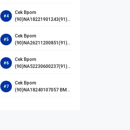
Jestham Serum Platinum
Cek Bpom
(90)NA18221901243(91)25
0418 Hanasui Power Bright
Serum
Cek Bpom
(90)NA26211200851(91)24
0924 SKIN1004
Madagascar Centella
Cek Bpom
Ampoule Foam
(90)NA52230600237(91)09
1126 Afnan 9 AM Dive Eau
De Parfum
Cek Bpom
(90)NA18240107057 BMG
Day Lotion Brightening