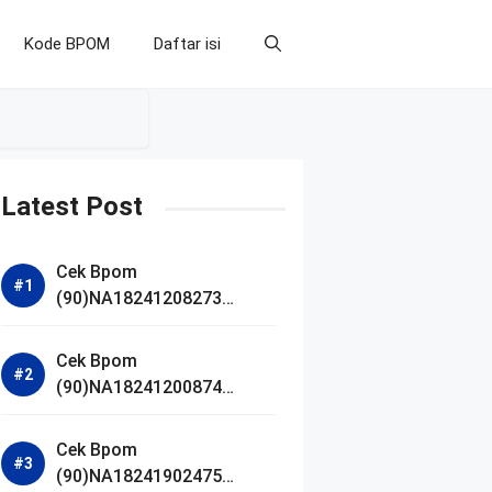
Kode BPOM
Daftar isi
Latest Post
Cek Bpom
(90)NA18241208273
Makarizo Barber Daily
Bright Radiance Face
Cek Bpom
Wash
(90)NA18241200874
Facetology Triple Care
Acne Calm Micellar Water
Cek Bpom
(90)NA18241902475