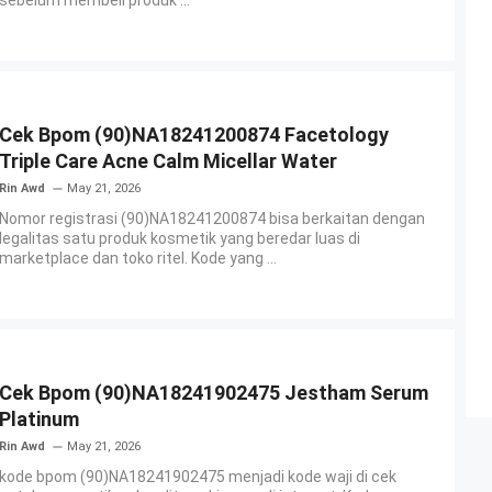
sebelum membeli produk ...
Cek Bpom (90)NA18241200874 Facetology
Triple Care Acne Calm Micellar Water
Rin Awd
May 21, 2026
Nomor registrasi (90)NA18241200874 bisa berkaitan dengan
legalitas satu produk kosmetik yang beredar luas di
marketplace dan toko ritel. Kode yang ...
Cek Bpom (90)NA18241902475 Jestham Serum
Platinum
Rin Awd
May 21, 2026
kode bpom (90)NA18241902475 menjadi kode waji di cek