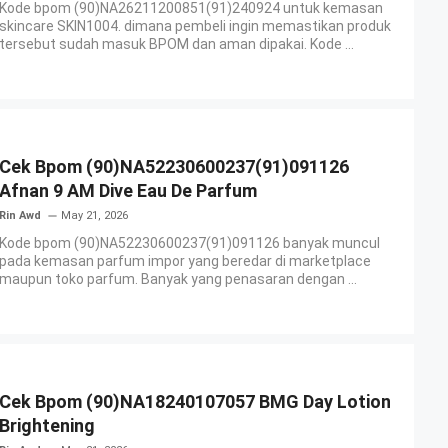
Kode bpom (90)NA26211200851(91)240924 untuk kemasan
skincare SKIN1004. dimana pembeli ingin memastikan produk
tersebut sudah masuk BPOM dan aman dipakai. Kode ...
Cek Bpom (90)NA52230600237(91)091126
Afnan 9 AM Dive Eau De Parfum
Rin Awd
May 21, 2026
Kode bpom (90)NA52230600237(91)091126 banyak muncul
pada kemasan parfum impor yang beredar di marketplace
maupun toko parfum. Banyak yang penasaran dengan ...
Cek Bpom (90)NA18240107057 BMG Day Lotion
Brightening