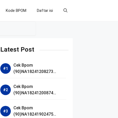
Kode BPOM
Daftar isi
Latest Post
Cek Bpom
(90)NA18241208273
Makarizo Barber Daily
Bright Radiance Face
Cek Bpom
Wash
(90)NA18241200874
Facetology Triple Care
Acne Calm Micellar Water
Cek Bpom
(90)NA18241902475