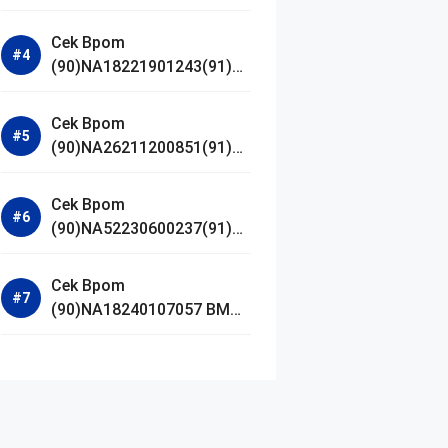
Jestham Serum Platinum
Cek Bpom
(90)NA18221901243(91)25
0418 Hanasui Power Bright
Serum
Cek Bpom
(90)NA26211200851(91)24
0924 SKIN1004
Madagascar Centella
Cek Bpom
Ampoule Foam
(90)NA52230600237(91)09
1126 Afnan 9 AM Dive Eau
De Parfum
Cek Bpom
(90)NA18240107057 BMG
Day Lotion Brightening