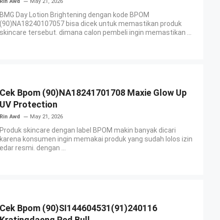
Rin Awd
May 21, 2026
BMG Day Lotion Brightening dengan kode BPOM
(90)NA18240107057 bisa dicek untuk memastikan produk
skincare tersebut. dimana calon pembeli ingin memastikan ...
Cek Bpom (90)NA18241701708 Maxie Glow Up
UV Protection
Rin Awd
May 21, 2026
Produk skincare dengan label BPOM makin banyak dicari
karena konsumen ingin memakai produk yang sudah lolos izin
edar resmi. dengan ...
Cek Bpom (90)SI144604531(91)240116
Kratingdaeng Red Bull