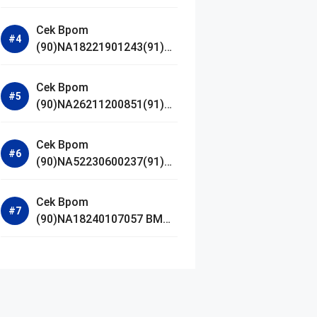
Jestham Serum Platinum
Cek Bpom
(90)NA18221901243(91)25
0418 Hanasui Power Bright
Serum
Cek Bpom
(90)NA26211200851(91)24
0924 SKIN1004
Madagascar Centella
Cek Bpom
Ampoule Foam
(90)NA52230600237(91)09
1126 Afnan 9 AM Dive Eau
De Parfum
Cek Bpom
(90)NA18240107057 BMG
Day Lotion Brightening