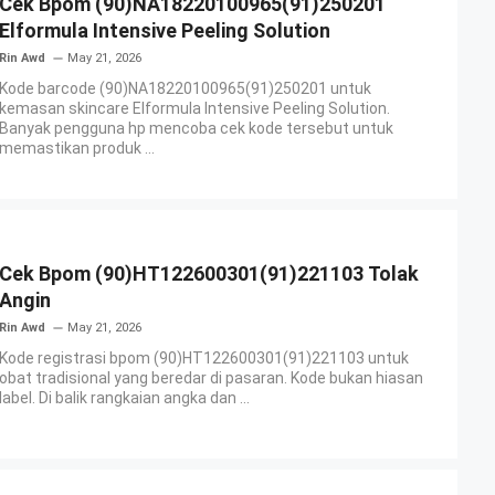
Cek Bpom (90)NA18220100965(91)250201
Elformula Intensive Peeling Solution
Rin Awd
May 21, 2026
Kode barcode (90)NA18220100965(91)250201 untuk
kemasan skincare Elformula Intensive Peeling Solution.
Banyak pengguna hp mencoba cek kode tersebut untuk
memastikan produk ...
Cek Bpom (90)HT122600301(91)221103 Tolak
Angin
Rin Awd
May 21, 2026
Kode registrasi bpom (90)HT122600301(91)221103 untuk
obat tradisional yang beredar di pasaran. Kode bukan hiasan
label. Di balik rangkaian angka dan ...