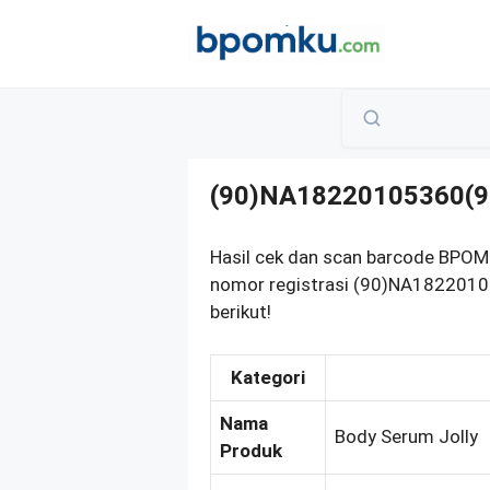
Skip
to
content
(90)NA18220105360(9
Hasil cek dan scan barcode BP
nomor registrasi (90)NA1822010
berikut!
Kategori
Nama
Body Serum Jolly
Produk