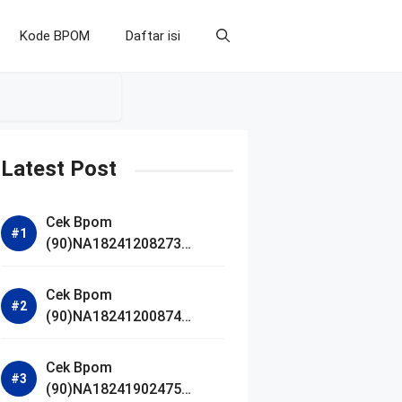
Kode BPOM
Daftar isi
Latest Post
Cek Bpom
(90)NA18241208273
Makarizo Barber Daily
Bright Radiance Face
Cek Bpom
Wash
(90)NA18241200874
Facetology Triple Care
Acne Calm Micellar Water
Cek Bpom
(90)NA18241902475