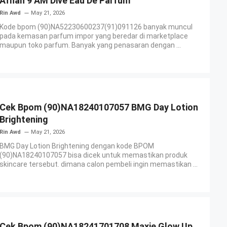
Afnan 9 AM Dive Eau De Parfum
Rin Awd
May 21, 2026
Kode bpom (90)NA52230600237(91)091126 banyak muncul
pada kemasan parfum impor yang beredar di marketplace
maupun toko parfum. Banyak yang penasaran dengan ...
Cek Bpom (90)NA18240107057 BMG Day Lotion
Brightening
Rin Awd
May 21, 2026
BMG Day Lotion Brightening dengan kode BPOM
(90)NA18240107057 bisa dicek untuk memastikan produk
skincare tersebut. dimana calon pembeli ingin memastikan ...
Cek Bpom (90)NA18241701708 Maxie Glow Up