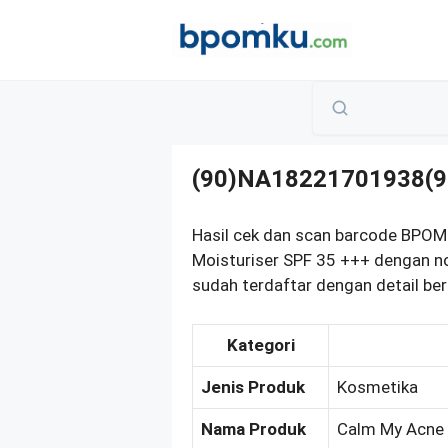
Skip
to
content
(90)NA18221701938(9
Hasil cek dan scan barcode BPOM
Moisturiser SPF 35 +++ dengan 
sudah terdaftar dengan detail ber
Kategori
Jenis Produk
Kosmetika
Nama Produk
Calm My Acne 