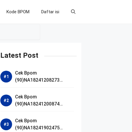
Kode BPOM
Daftar isi
Latest Post
Cek Bpom
(90)NA18241208273
Makarizo Barber Daily
Bright Radiance Face
Cek Bpom
Wash
(90)NA18241200874
Facetology Triple Care
Acne Calm Micellar Water
Cek Bpom
(90)NA18241902475