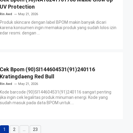
UV Protection
Rin Awd
May 21, 2026
Produk skincare dengan label BPOM makin banyak dicari
karena konsumen ingin memakai produk yang sudah lolos izin
edar resmi. dengan ...
Cek Bpom (90)SI144604531(91)240116
Kratingdaeng Red Bull
Rin Awd
May 21, 2026
Kode barcode (90)SI144604531(91)240116 sangat penting
jika ingin cek legalitas produk minuman energi. Kode yang
sudah masuk pada data BPOM untuk ...
1
2
…
23
Page
Page
Page