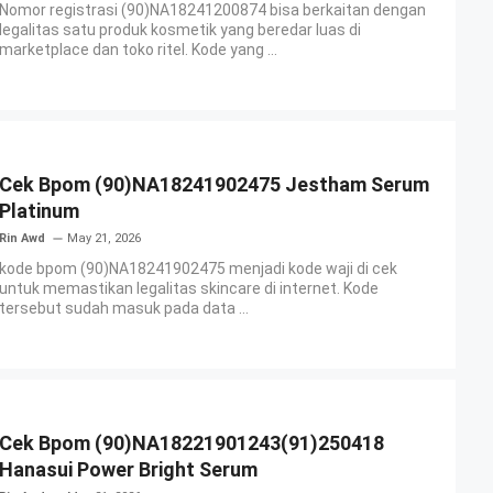
Nomor registrasi (90)NA18241200874 bisa berkaitan dengan
legalitas satu produk kosmetik yang beredar luas di
marketplace dan toko ritel. Kode yang ...
Cek Bpom (90)NA18241902475 Jestham Serum
Platinum
Rin Awd
May 21, 2026
kode bpom (90)NA18241902475 menjadi kode waji di cek
untuk memastikan legalitas skincare di internet. Kode
tersebut sudah masuk pada data ...
Cek Bpom (90)NA18221901243(91)250418
Hanasui Power Bright Serum