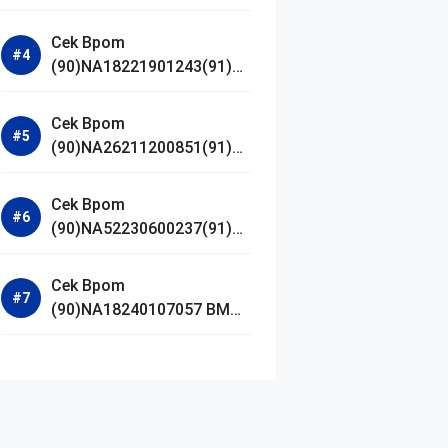
Jestham Serum Platinum
Cek Bpom
(90)NA18221901243(91)25
0418 Hanasui Power Bright
Serum
Cek Bpom
(90)NA26211200851(91)24
0924 SKIN1004
Madagascar Centella
Cek Bpom
Ampoule Foam
(90)NA52230600237(91)09
1126 Afnan 9 AM Dive Eau
De Parfum
Cek Bpom
(90)NA18240107057 BMG
Day Lotion Brightening