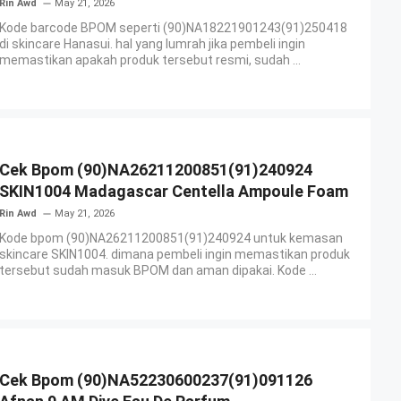
Rin Awd
May 21, 2026
Kode barcode BPOM seperti (90)NA18221901243(91)250418
di skincare Hanasui. hal yang lumrah jika pembeli ingin
memastikan apakah produk tersebut resmi, sudah ...
Cek Bpom (90)NA26211200851(91)240924
SKIN1004 Madagascar Centella Ampoule Foam
Rin Awd
May 21, 2026
Kode bpom (90)NA26211200851(91)240924 untuk kemasan
skincare SKIN1004. dimana pembeli ingin memastikan produk
tersebut sudah masuk BPOM dan aman dipakai. Kode ...
Cek Bpom (90)NA52230600237(91)091126