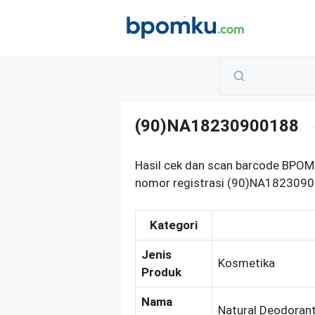
Skip
to
content
(90)NA18230900188
Hasil cek dan scan barcode BPOM
nomor registrasi (90)NA18230900
Kategori
Jenis
Kosmetika
Produk
Nama
Natural Deodoran