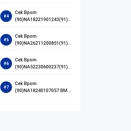
Jestham Serum Platinum
Cek Bpom
(90)NA18221901243(91)25
0418 Hanasui Power Bright
Serum
Cek Bpom
(90)NA26211200851(91)24
0924 SKIN1004
Madagascar Centella
Cek Bpom
Ampoule Foam
(90)NA52230600237(91)09
1126 Afnan 9 AM Dive Eau
De Parfum
Cek Bpom
(90)NA18240107057 BMG
Day Lotion Brightening