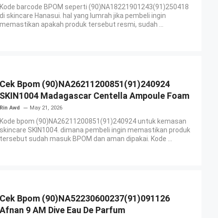
Kode barcode BPOM seperti (90)NA18221901243(91)250418
di skincare Hanasui. hal yang lumrah jika pembeli ingin
memastikan apakah produk tersebut resmi, sudah ...
Cek Bpom (90)NA26211200851(91)240924
SKIN1004 Madagascar Centella Ampoule Foam
Rin Awd
May 21, 2026
Kode bpom (90)NA26211200851(91)240924 untuk kemasan
skincare SKIN1004. dimana pembeli ingin memastikan produk
tersebut sudah masuk BPOM dan aman dipakai. Kode ...
Cek Bpom (90)NA52230600237(91)091126
Afnan 9 AM Dive Eau De Parfum