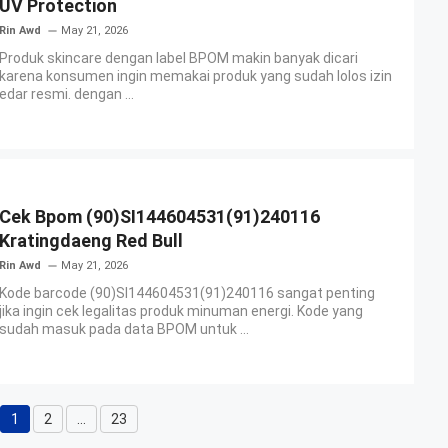
UV Protection
Rin Awd
May 21, 2026
Produk skincare dengan label BPOM makin banyak dicari
karena konsumen ingin memakai produk yang sudah lolos izin
edar resmi. dengan ...
Cek Bpom (90)SI144604531(91)240116
Kratingdaeng Red Bull
Rin Awd
May 21, 2026
Kode barcode (90)SI144604531(91)240116 sangat penting
jika ingin cek legalitas produk minuman energi. Kode yang
sudah masuk pada data BPOM untuk ...
1
2
…
23
Page
Page
Page