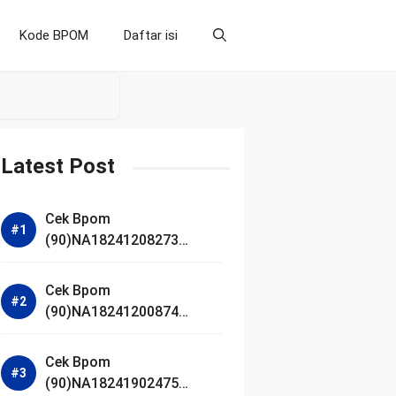
Kode BPOM
Daftar isi
Latest Post
Cek Bpom
(90)NA18241208273
Makarizo Barber Daily
Bright Radiance Face
Cek Bpom
Wash
(90)NA18241200874
Facetology Triple Care
Acne Calm Micellar Water
Cek Bpom
(90)NA18241902475